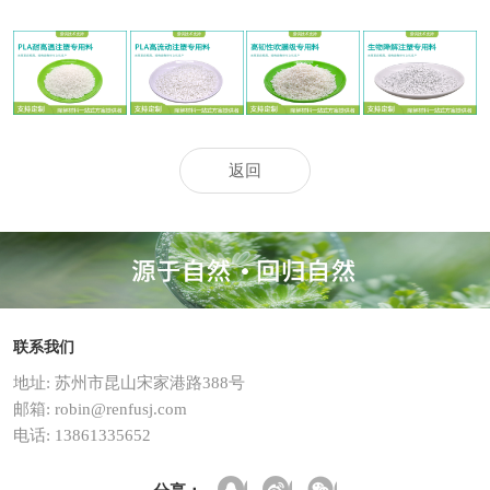
耐高温注塑专
高流动注塑专
高韧性吹膜级
生物降解注塑
用料
用料
专用料
专用料
返回
联系我们
地址: 苏州市昆山宋家港路388号
邮箱: robin@renfusj.com
电话: 13861335652