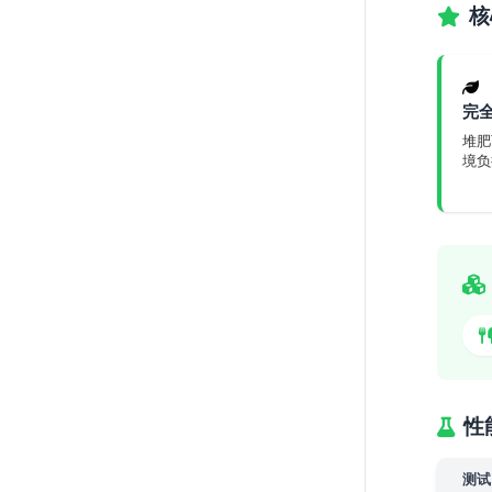
核
完
堆肥
境负
性
测试