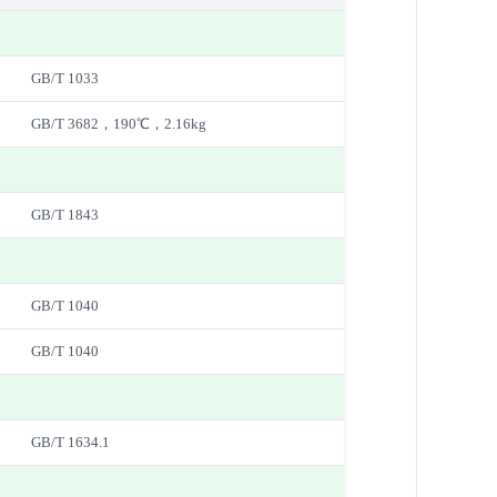
GB/T 1033
GB/T 3682，190℃，2.16kg
GB/T 1843
GB/T 1040
GB/T 1040
GB/T 1634.1