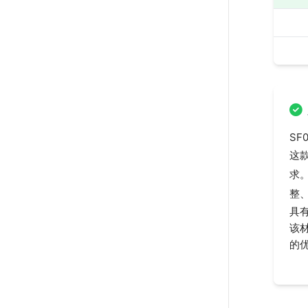
SF0
这
求
整
具有
该
的