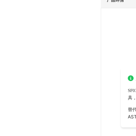
产品详情
SF
具
替代
AS